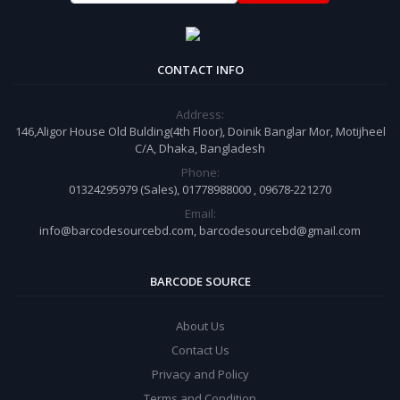
CONTACT INFO
Address:
146,Aligor House Old Bulding(4th Floor), Doinik Banglar Mor, Motijheel
C/A, Dhaka, Bangladesh
Phone:
01324295979 (Sales), 01778988000 , 09678-221270
Email:
info@barcodesourcebd.com, barcodesourcebd@gmail.com
BARCODE SOURCE
About Us
Contact Us
Privacy and Policy
Terms and Condition