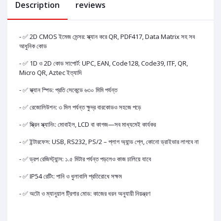
Description
reviews
- ✅ 2D CMOS ইমেজ সেন্সর: স্ক্যান করে QR, PDF417, Data Matrix সহ সব
আধুনিক কোড
- ✅ 1D ও 2D কোড সাপোর্ট: UPC, EAN, Code128, Code39, ITF, QR,
Micro QR, Aztec ইত্যাদি
- ✅ স্ক্যান স্পিড: প্রতি সেকেন্ডে ৬৩০ মিমি পর্যন্ত
- ✅ রেজোলিউশন: ৩ মিল পর্যন্ত ক্ষুদ্র বারকোডও সহজে পড়ে
- ✅ স্ক্রিন স্ক্যানিং: মোবাইল, LCD বা কাগজ—সব মাধ্যমেই কার্যকর
- ✅ ইন্টারফেস: USB, RS232, PS/2 – প্লাগ অ্যান্ড প্লে, কোনো ড্রাইভার লাগবে না
- ✅ ড্রপ রেজিস্ট্যান্স: ১.৫ মিটার পর্যন্ত পড়লেও কাজ চালিয়ে যাবে
- ✅ IP54 রেটিং: পানি ও ধুলাবালি প্রতিরোধে সক্ষম
- ✅ অটো ও ম্যানুয়াল ট্রিগার মোড: কাজের ধরন অনুযায়ী নিয়ন্ত্রণ