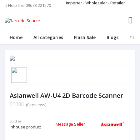
Importer - Wholesaler - Retailer
Help line
09678-221270
Home
All categories
Flash Sale
Blogs
Trac
Asianwell AW-U4 2D Barcode Scanner
(0 reviews)
Sold by:
Message Seller
Inhouse product